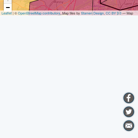
−
Leaflet
| ©
OpenStreetMap contributors
, Map tiles by
Stamen Design
,
CC BY 3.0
— Map
data ©
OpenStreetMap
contributors