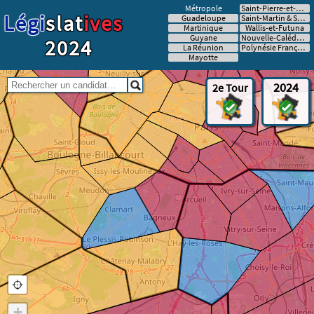
Métropole
Saint-Pierre-et-Miquelon
Légi
slat
ives
Guadeloupe
Saint-Martin & Saint-Barthélémy
Martinique
Wallis-et-Futuna
Guyane
Nouvelle-Calédonie
2024
La Réunion
Polynésie Française
Mayotte
2024
2e Tour
+